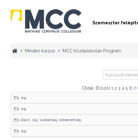
Szemeszter felépít
Minden kurzus
MCC Középiskolás Program
Kurzusok
keresése
Oldal: (
Előző
)
1
2
3
4
5
6
7
Jog
Jog
Állam, Jog, szabadság, kötelezettség
Jog