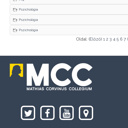
Pszichológia
Pszichológia
Pszichológia
Oldal: (
Előző
)
1
2
3
4
5
6
7