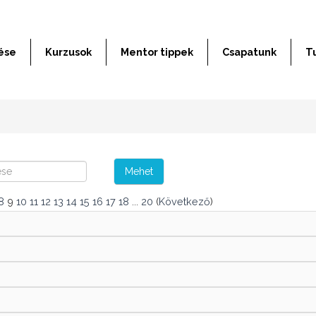
ése
Kurzusok
Mentor tippek
Csapatunk
T
Mehet
8
9
10
11
12
13
14
15
16
17
18
...
20
(
Következő
)