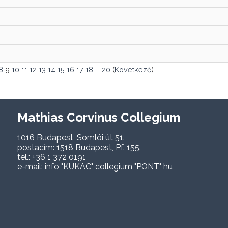
8
9
10
11
12
13
14
15
16
17
18
...
20
(
Következő
)
Mathias Corvinus Collegium
1016 Budapest, Somlói út 51.
postacím: 1518 Budapest, Pf. 155.
tel.: +36 1 372 0191
e-mail: info "KUKAC" collegium "PONT" hu