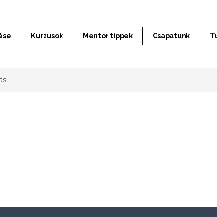
ése
Kurzusok
Mentor tippek
Csapatunk
T
ás