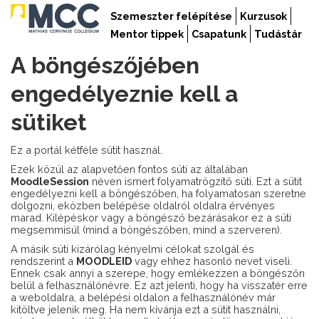
Szemeszter felépítése
Kurzusok
Mentor tippek
Csapatunk
Tudástár
A böngészőjében
engedélyeznie kell a
sütiket
Ez a portál kétféle sütit használ.
Ezek közül az alapvetően fontos süti az általában
MoodleSession
néven ismert folyamatrögzítő süti. Ezt a sütit
engedélyezni kell a böngészőben, ha folyamatosan szeretne
dolgozni, eközben belépése oldalról oldalra érvényes
marad. Kilépéskor vagy a böngésző bezárásakor ez a süti
megsemmisül (mind a böngészőben, mind a szerveren).
A másik süti kizárólag kényelmi célokat szolgál és
rendszerint a
MOODLEID
vagy ehhez hasonló nevet viseli.
Ennek csak annyi a szerepe, hogy emlékezzen a böngészőn
belül a felhasználónévre. Ez azt jelenti, hogy ha visszatér erre
a weboldalra, a belépési oldalon a felhasználónév már
kitöltve jelenik meg. Ha nem kívánja ezt a sütit használni,