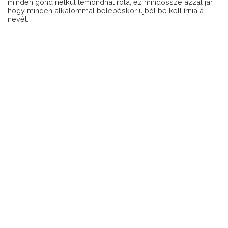
minden gond nélkül lemondhat róla, ez mindössze azzal jár,
hogy minden alkalommal belépéskor újból be kell írnia a
nevét.